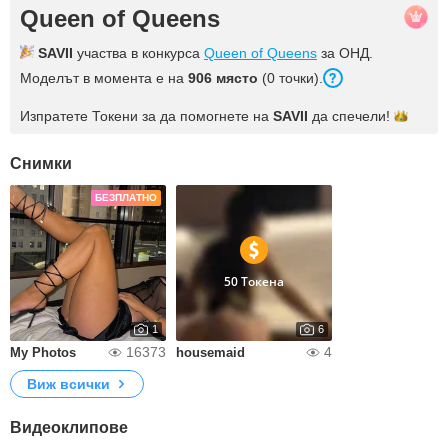
Queen of Queens
SAVII
участва в конкурса
Queen of Queens
за ОНД.
Моделът в момента е на
906 място
(0 точки).
Изпратете Токени за да помогнете на
SAVII
да
спечели!
Снимки
БЕЗПЛАТНО
50 Токена
1
6
16373
4
My Photos
housemaid
Виж всички
Видеоклипове