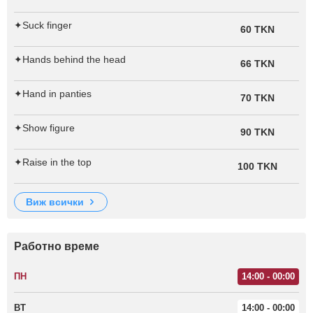
✦︎Suck finger
60 TKN
✦︎Hands behind the head
66 TKN
✦︎Hand in panties
70 TKN
✦︎Show figure
90 TKN
✦︎Raise in the top
100 TKN
виж всички
Работно време
ПН
14:00 - 00:00
ВТ
14:00 - 00:00