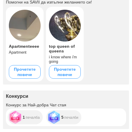
Помогни на
SAVII
да изпълни желанието си!
Apartmenteeee
top queen of
queens
Apartment
i know where i'm
going
Прочетете
Прочетете
повече
повече
Конкурси
Конкурс за Най-добра Чат стая
1
5
печалба
печалби