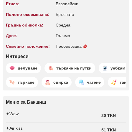
Етнос:
Европейски
Полово окосмяване:
Бръсната
Гръдна обиколка:
Среднa
Дупе:
Голямо
Семейно положение:
Необвързана
Интереси
целуване
търкане на путки
уебкам ш
търкане
свирка
чатене
танц
Меню за Бакшиш
✦Wow
20 TKN
✦︎Air kiss
51 TKN