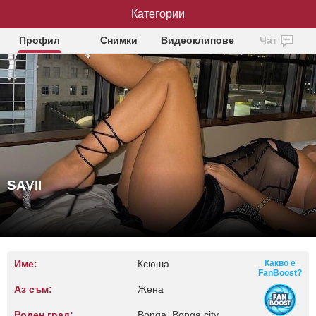
Категории
SAVII
Профил
Снимки
Видеоклипове
Чат
SAVII
Име:
Ксюша
Какво е
FanBoost?
Аз съм:
Жена
Роден град:
Bonga, Bonga city