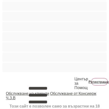
Порно звезди
Пушещи жени
Средни гърди
Тийнейджъри 18+
Фетиш
Цветнокожи
Червенокоси
Център
Регистраци
за
Помощ
Oбслужване на клиенти
Обслужване от Консиерж
Ч.З.В
Този сайт е позволен само за възрастни на 18