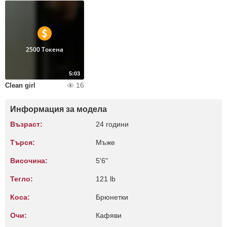
2500 Токена
5:03
16
Clean girl
Информация за модела
Възраст:
24 години
Търся:
Мъже
Височина:
5'6"
Тегло:
121 lb
Коса:
Брюнетки
Очи:
Кафяви