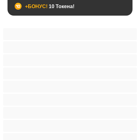
+БОНУС!
10 Токена!
BDSM
Азиатки
Анален
Арабки
Бабички
Бели Момичета
Блондинки
Бременни
Бръснати